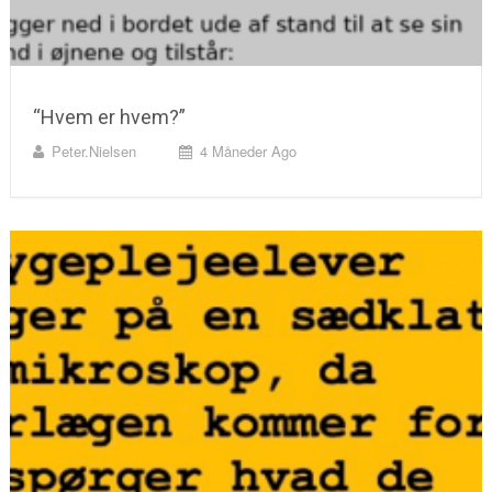
“Hvem er hvem?”
Peter.nielsen
4 Måneder Ago