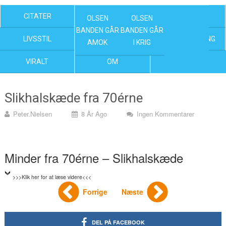
CITATER
OLSEN BANDEN FILM
KENDTE
OLSEN
OLSEN
BANDEN GÅR
BANDEN GÅR
LIVSSTIL
NYHEDER
UNDERHOLDNING
AMOK
I KRIG
VIRALT
OM
Slikhalskæde fra 70érne
Peter.nielsen
8 År Ago
Ingen Kommentarer
Minder fra 70érne – Slikhalskæde
>>>Klik her for at læse videre<<<
Forrige
Næste
DEL PÅ FACEBOOK