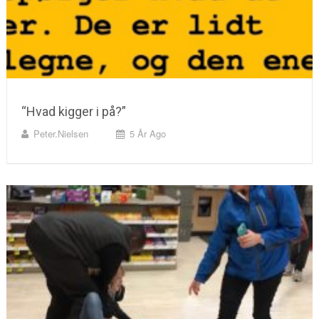
“Hvad kigger i på?”
Peter.nielsen
5 År Ago