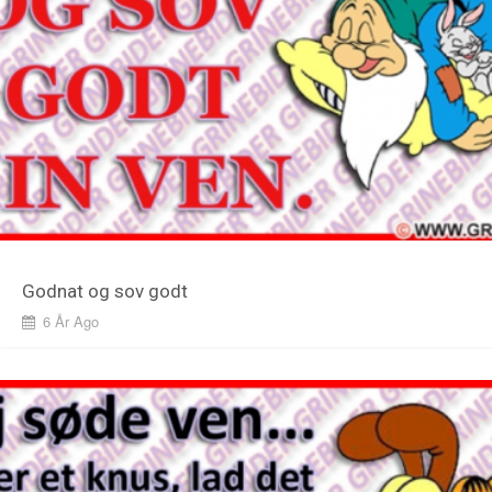
Godnat og sov godt
6 År Ago