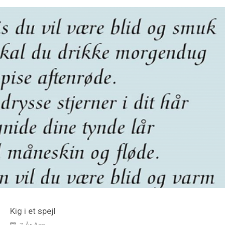
Kig i et spejl
7 År Ago