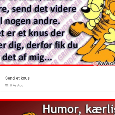
Send et knus
6 År Ago