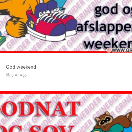
God weekend
6 År Ago