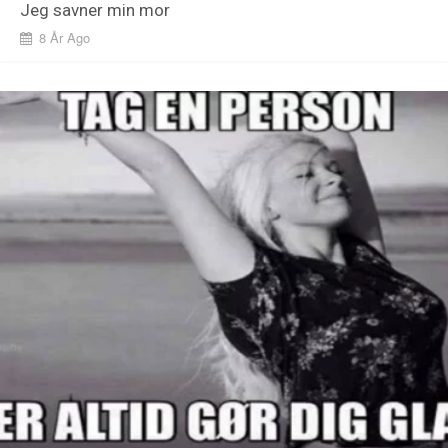
Jeg savner min mor
8 År Ago