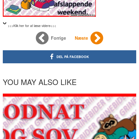
>>>Klik her for at læse videre<<<
Forrige
Næste
DEL PÅ FACEBOOK
YOU MAY ALSO LIKE