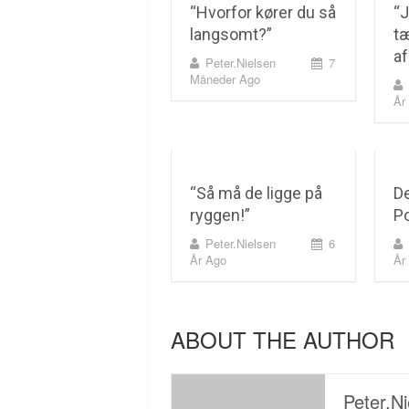
“Hvorfor kører du så
“
langsomt?”
tæ
af
Peter.nielsen
7
Måneder Ago
År
“Så må de ligge på
De
ryggen!”
P
Peter.nielsen
6
År Ago
År
ABOUT THE AUTHOR
Peter.ni