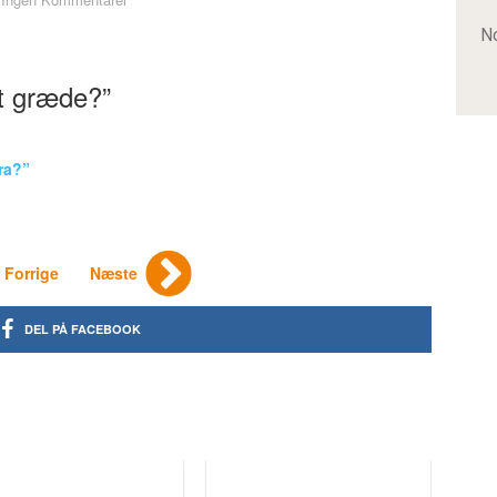
No
at græde?”
ra?”
Forrige
Næste
DEL PÅ FACEBOOK