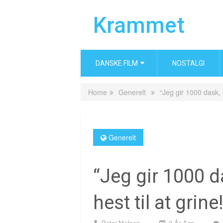
Krammet
DANSKE FILM
NOSTALGI
Home
Generelt
“Jeg gir 1000 dask, h
Generelt
“Jeg gir 1000 d
hest til at grine
Peter.nielsen
3 År Ago