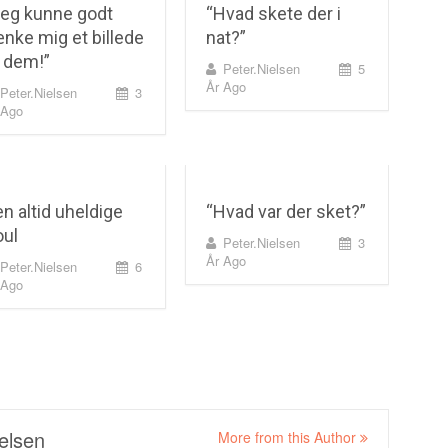
Jeg kunne godt
“Hvad skete der i
nke mig et billede
nat?”
 dem!”
Peter.nielsen
5
År Ago
Peter.nielsen
3
 Ago
n altid uheldige
“Hvad var der sket?”
oul
Peter.nielsen
3
År Ago
Peter.nielsen
6
 Ago
elsen
More from this Author