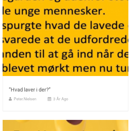
“Hvad laver i der?”
Peter.nielsen
3 År Ago