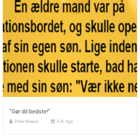
“Gør dit bedste!”
Peter.nielsen
6 År Ago