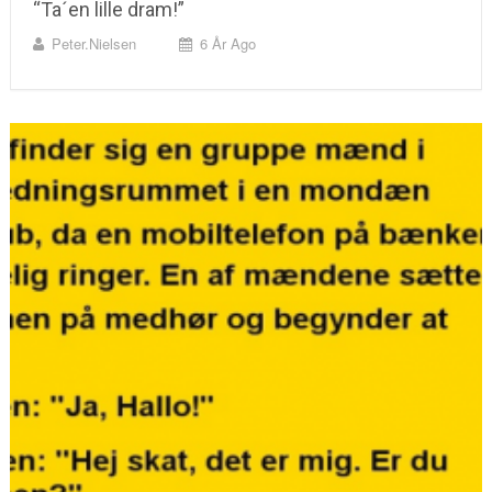
“Ta´en lille dram!”
Peter.nielsen
6 År Ago