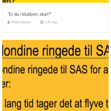
“Er du i klubben, skat?”
Peter.nielsen
4 År Ago