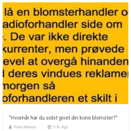
“Hvornår har du sidst givet din kone blomster?”
Peter.nielsen
3 År Ago