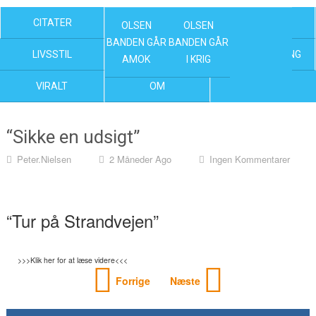
CITATER
OLSEN BANDEN FILM
KENDTE
OLSEN
OLSEN
BANDEN GÅR
BANDEN GÅR
LIVSSTIL
NYHEDER
UNDERHOLDNING
AMOK
I KRIG
VIRALT
OM
“Sikke en udsigt”
Peter.nielsen
2 Måneder Ago
Ingen Kommentarer
“Tur på Strandvejen”
>>>Klik her for at læse videre<<<
Forrige
Næste