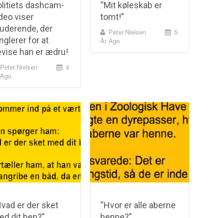
litiets dashcam-
“Mit køleskab er
deo viser
tomt!”
uderende, der
Peter.nielsen
5
nglerer for at
År Ago
vise han er ædru!
Peter.nielsen
4
 Ago
vad er der sket
“Hvor er alle aberne
d dit ben?”
henne?”