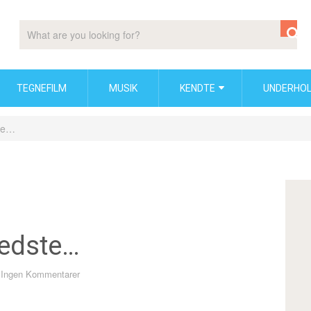
TEGNEFILM
MUSIK
KENDTE
UNDERHOL
ste…
bedste…
Ingen Kommentarer