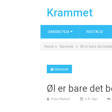
Krammet
DANSKE FILM
NOSTALGI
Home
Generelt
Øl er bare det bed
Generelt
Øl er bare det 
Peter.nielsen
6 År Ago