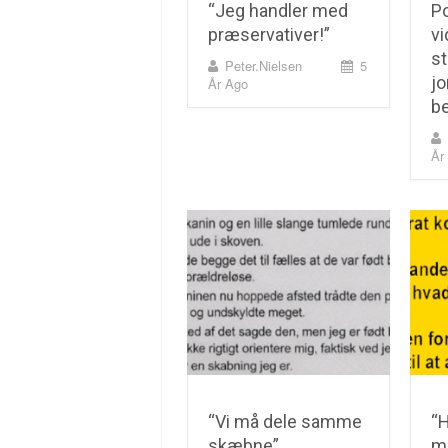
“Jeg handler med
Po
præservativer!”
vi
st
Peter.nielsen
5
jo
År Ago
be
År
“Vi må dele samme
“H
skæbne”
me