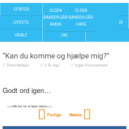
CITATER
OLSEN BANDEN FILM
KENDTE
OLSEN
OLSEN
BANDEN GÅR
BANDEN GÅR
LIVSSTIL
NYHEDER
UNDERHOLDNING
AMOK
I KRIG
VIRALT
OM
“Kan du komme og hjælpe mig?”
Peter.nielsen
3 År Ago
Ingen Kommentarer
Godt ord igen…
>>>Klik her for at læse videre<<<
Forrige
Næste