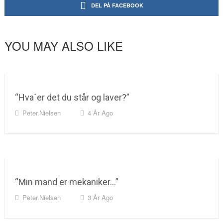
DEL PÅ FACEBOOK
YOU MAY ALSO LIKE
“Hva´er det du står og laver?”
Peter.nielsen
4 År Ago
“Min mand er mekaniker…”
Peter.nielsen
3 År Ago