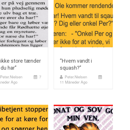
ikke store tænder
“Hvem vandt i
 du har”
squash?”
Peter.nielsen
7
Peter.nielsen
neder Ago
11 Måneder Ago