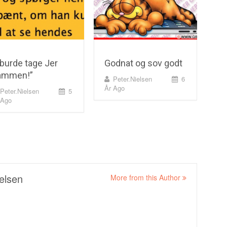
 burde tage Jer
Godnat og sov godt
ammen!”
Peter.nielsen
6
År Ago
Peter.nielsen
5
 Ago
elsen
More from this Author