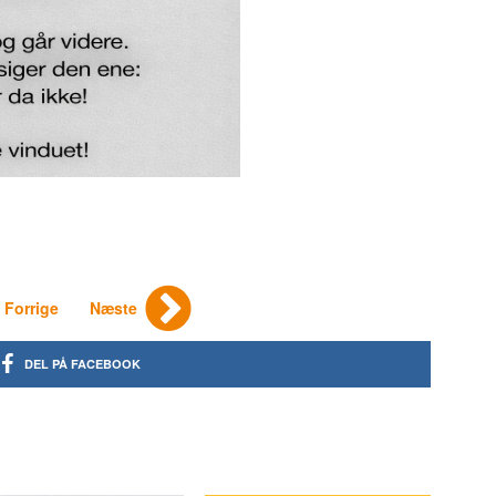
Forrige
Næste
DEL PÅ FACEBOOK