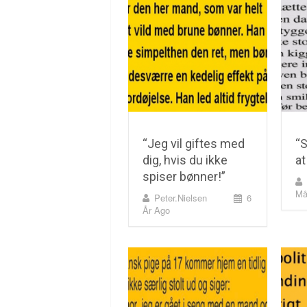
“Jeg vil giftes med
“S
dig, hvis du ikke
at
spiser bønner!”
Må
Peter.nielsen
6
År Ago