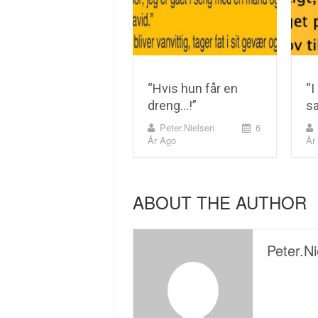
“Hvis hun får en
“I
dreng…!”
s
Peter.nielsen
6
År Ago
År
ABOUT THE AUTHOR
Peter.ni