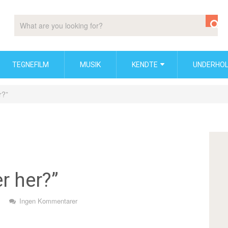
TEGNEFILM
MUSIK
KENDTE
UNDERHOL
r?”
r her?”
Ingen Kommentarer