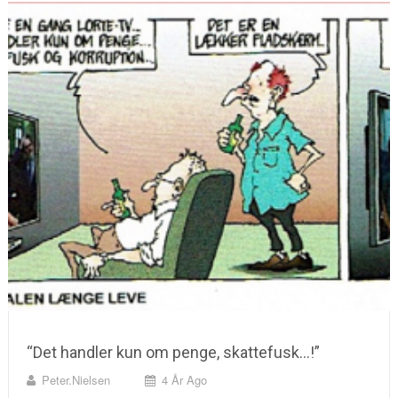
“Det handler kun om penge, skattefusk…!”
Peter.nielsen
4 År Ago