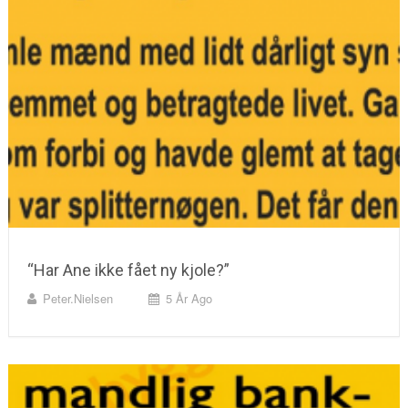
“Har Ane ikke fået ny kjole?”
Peter.nielsen
5 År Ago