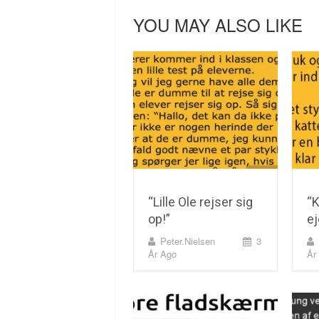
YOU MAY ALSO LIKE
“Lille Ole rejser sig
“K
op!”
ej
Peter.nielsen
3
År Ago
År