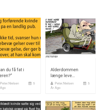
an du få fat i
Alderdommen
eren?”
længe leve…
Peter.nielsen
5
Peter.nielsen
5
 Ago
År Ago