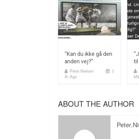
“Kan du ikke gå den
“J
anden vej?”
ti
Peter.nielsen
3
År Ago
Må
ABOUT THE AUTHOR
Peter.ni