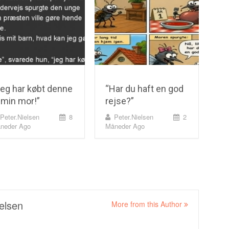
eg har købt denne
“Har du haft en god
l min mor!”
rejse?”
Peter.nielsen
8
Peter.nielsen
2
neder Ago
Måneder Ago
elsen
More from this Author