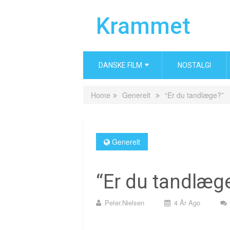
Krammet
DANSKE FILM
NOSTALGI
Home
Generelt
“Er du tandlæge?”
Generelt
“Er du tandlæg
Peter.nielsen
4 År Ago