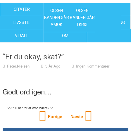
CITATER
OLSEN BANDEN FILM
KENDTE
OLSEN
OLSEN
BANDEN GÅR
BANDEN GÅR
LIVSSTIL
NYHEDER
UNDERHOLDNING
AMOK
I KRIG
VIRALT
OM
“Er du okay, skat?”
Peter.nielsen
3 År Ago
Ingen Kommentarer
Godt ord igen…
>>>Klik her for at læse videre<<<
Forrige
Næste