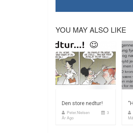
YOU MAY ALSO LIKE
Den store nedtur!
“H
Peter.nielsen
3
År Ago
Må