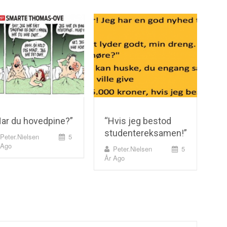
Har du hovedpine?”
“Hvis jeg bestod
studentereksamen!”
Peter.nielsen
5
 Ago
Peter.nielsen
5
År Ago