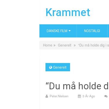
Krammet
DANSKE FILM
NOSTALGI
Home
Generelt
“Du må holde dig i s
Generelt
“Du må holde di
Peter.nielsen
3 År Ago