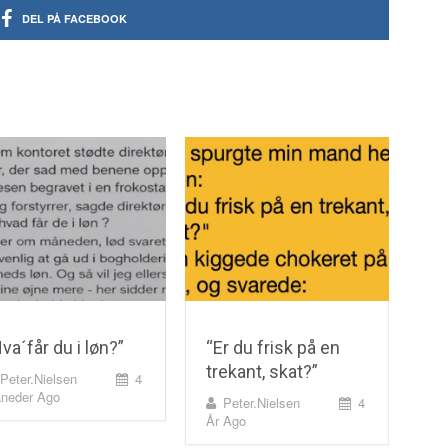
DEL PÅ FACEBOOK
va´får du i løn?”
“Er du frisk på en
trekant, skat?”
Peter.nielsen
4
neder Ago
Peter.nielsen
4
År Ago