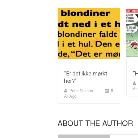
“Er det ikke mørkt
“
her?”
År
Peter.nielsen
5
År Ago
ABOUT THE AUTHOR