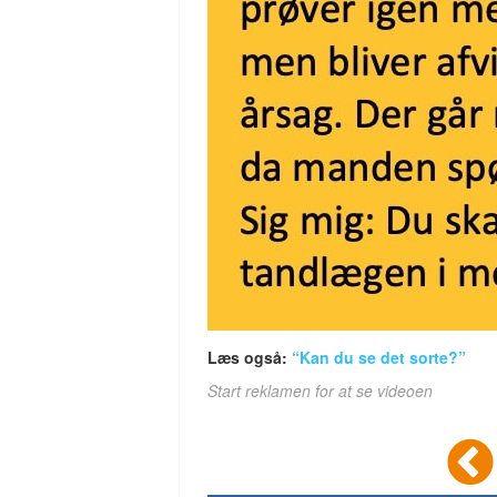
Læs også:
“Kan du se det sorte?”
Start reklamen for at se videoen