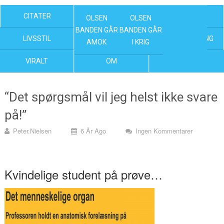
CITATER
OLSEN BANDEN FILM
KENDTE
OLSEN
OLSEN
BANDEN GÅR
BANDEN GÅR
LIVSSTIL
NYHEDER
UNDERHOLDNING
AMOK
I KRIG
VIRALT
OM
“Det spørgsmål vil jeg helst ikke svare
på!”
Peter.nielsen
6 År Ago
Ingen Kommentarer
Kvindelige student på prøve…