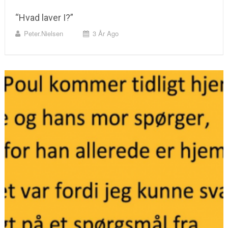
“Hvad laver I?”
Peter.nielsen
3 År Ago