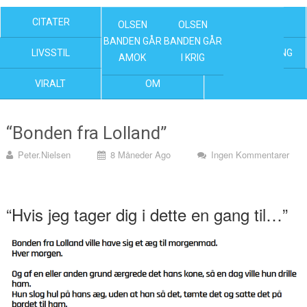
CITATER
OLSEN BANDEN FILM
KENDTE
OLSEN
OLSEN
BANDEN GÅR
BANDEN GÅR
LIVSSTIL
NYHEDER
UNDERHOLDNING
AMOK
I KRIG
VIRALT
OM
“Bonden fra Lolland”
Peter.nielsen
8 Måneder Ago
Ingen Kommentarer
“Hvis jeg tager dig i dette en gang til…”