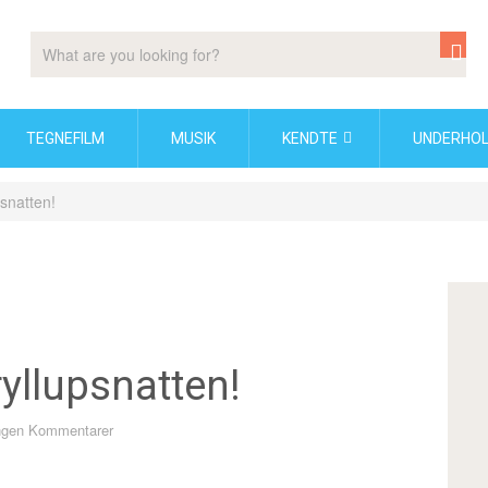
TEGNEFILM
MUSIK
KENDTE
UNDERHOL
psnatten!
yllupsnatten!
ngen Kommentarer