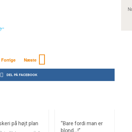
No
r?”
Forrige
Næste
DEL PÅ FACEBOOK
skeri på højt plan
“Bare fordi man er
blond…!”