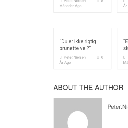
Peter.nielsen
8
Måneder Ago
År
“Du er ikke rigtig
“E
brunette vel?”
sk
Peter.nielsen
6
År Ago
Må
ABOUT THE AUTHOR
Peter.ni