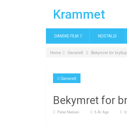
Krammet
DANSKE FILM
NOSTALGI
Home
Generelt
Bekymret for bryllu
Generelt
Bekymret for br
Peter.nielsen
5 År Ago
I