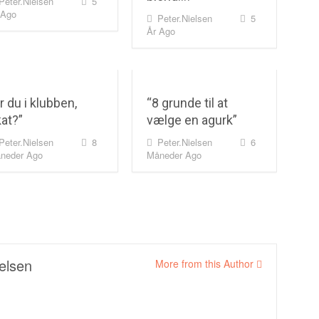
Peter.nielsen
5
 Ago
Peter.nielsen
5
År Ago
r du i klubben,
“8 grunde til at
at?”
vælge en agurk”
Peter.nielsen
8
Peter.nielsen
6
neder Ago
Måneder Ago
elsen
More from this Author