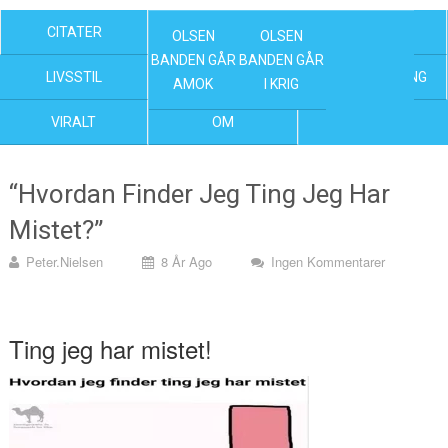
CITATER
OLSEN BANDEN FILM
KENDTE
OLSEN
OLSEN
BANDEN GÅR
BANDEN GÅR
LIVSSTIL
NYHEDER
UNDERHOLDNING
AMOK
I KRIG
VIRALT
OM
“Hvordan Finder Jeg Ting Jeg Har
Mistet?”
Peter.nielsen
8 År Ago
Ingen Kommentarer
Ting jeg har mistet!